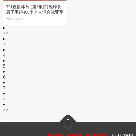
321直播体育,[第5银]何晓峰获
男子甲组400米个人混合泳亚军
2026-08-05
<<
<
4
5
6
7
>
>>
TOP