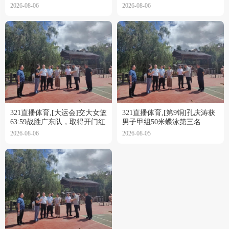
破纪录
牌，并打破大运会纪录
2026-08-06
2026-08-06
321直播体育,[大运会]交大女篮
321直播体育,[第9铜]孔庆涛获
63:59战胜广东队，取得开门红
男子甲组50米蝶泳第三名
2026-08-06
2026-08-05